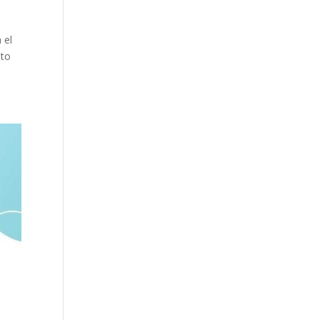
 el
 to